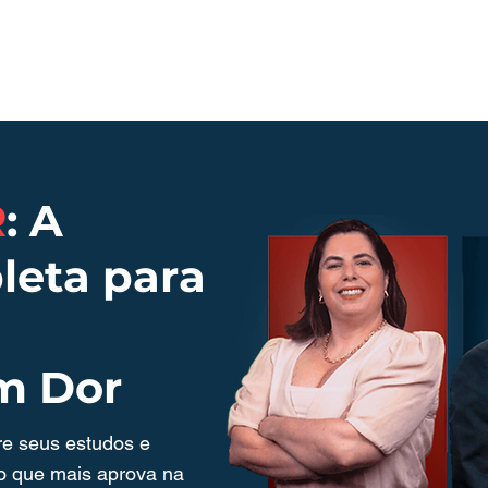
O que é o curso
Nosso time
ConQUIZtado
R
: A
leta para
em Dor
re seus estudos e
so que mais aprova na