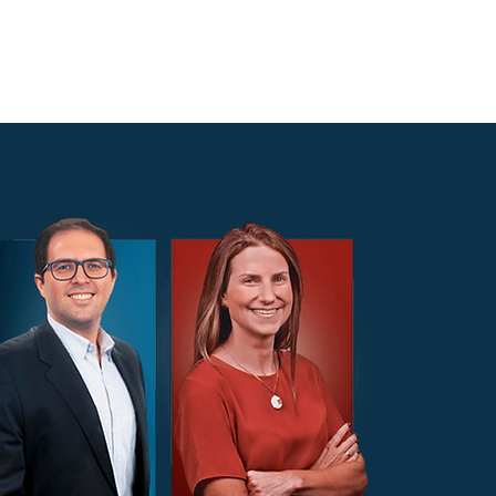
r
MentoraDOR
Contato