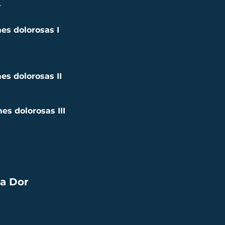
r
mes dolorosas I
es dolorosas II
es dolorosas III
da Dor